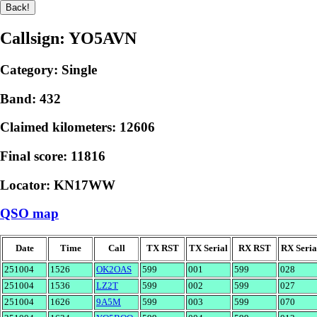
Callsign: YO5AVN
Category: Single
Band: 432
Claimed kilometers: 12606
Final score: 11816
Locator: KN17WW
QSO map
Date
Time
Call
TX RST
TX Serial
RX RST
RX Seria
251004
1526
OK2OAS
599
001
599
028
251004
1536
LZ2T
599
002
599
027
251004
1626
9A5M
599
003
599
070