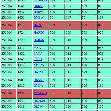
251004
1634
YO5BQQ
599
004
599
012
251004
1641
OK6M
599
005
599
076
251004
1647
HA6W
599
006
599
094
251004
1651
OM3W
59
007
59
138
251004
1717
HG7F
599
008
599
078
251004
1724
HA5OO
599
009
599
020
251004
1729
HA8AR
599
010
599
025
251004
1811
SQ9V
59
011
59
046
251004
1832
9A0V
599
012
599
073
251004
1841
9A8D
599
013
599
054
251004
1848
YP2DX
599
014
599
097
251004
1851
HA1VHF
599
015
599
033
251004
1908
OK5SE
599
016
599
087
251004
1915
OM6A
599
017
599
180
251004
1921
YO5DND
59
018
59
018
251004
1943
OK2KPD
599
019
599
088
251004
2013
OL9W
599
020
599
199